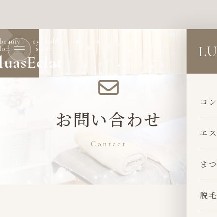
 beauty
eyelash
LU
lon
salon
luas
Eclat
コン
お問い合わせ
エス
Contact
まつ
脱毛