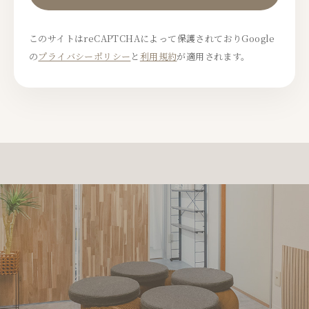
このサイトはreCAPTCHAによって保護されておりGoogle
の
プライバシーポリシー
と
利用規約
が適用されます。
A
l
t
e
r
n
a
t
i
v
e
: