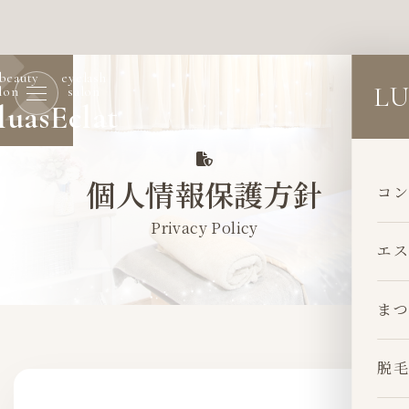
 beauty
eyelash
LU
lon
salon
luas
Eclat
個人情報保護方針
コン
Privacy Policy
エス
まつ
脱毛